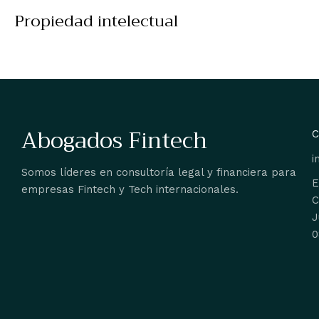
Propiedad intelectual
Abogados Fintech
C
i
Somos líderes en consultoría legal y financiera para
E
empresas Fintech y Tech internacionales.
C
J
0